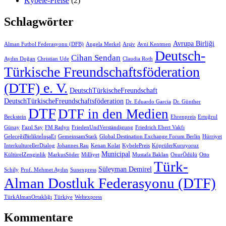
Kybele-Preise
(2)
Schlagwörter
Avrupa Birliği
Alman Futbol Federasyonu (DFB)
Angela Merkel
Arşiv
Avni Kentmen
Deutsch-
Cihan Sendan
Aydın Doğan
Christian Ude
Claudia Roth
Türkische Freundschaftsföderation
(DTF) e. V.
DeutschTürkischeFreundschaft
DeutschTürkischeFreundschaftsföderation
Dr. Eduardo Garcia
Dr. Günther
DTF
DTF in den Medien
Beckstein
Ehrenpreis
Ertuğrul
Günay
Fazıl Say
FM Radyo
FriedenUndVerständigung
Friedrich Ebert Vakfı
GeleceğiBirlikteİnşaEt
GemeinsamStark
Global Destination Exchange Forum Berlin
Hürriyet
InterkulturellerDialog
Johannes Rau
Kenan Kolat
KybelePreis
KöprülerKuruyoruz
Municipal
KültürelZenginlik
MarkusSöder
Milliyet
Mustafa Baklan
OnurÖdülü
Otto
Türk-
Süleyman Demirel
Schily
Prof. Mehmet Aydın
Sunexpress
Alman Dostluk Federasyonu (DTF)
TürkAlmanOrtaklığı
Türkiye
Weltexpress
Kommentare