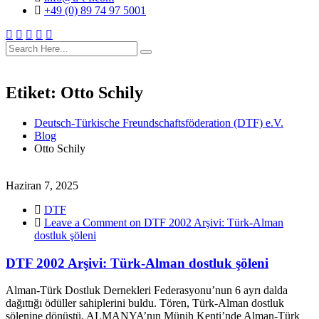
+49 (0) 89 74 97 5001
search
here
Etiket:
Otto Schily
Deutsch-Türkische Freundschaftsföderation (DTF) e.V.
Blog
Otto Schily
Haziran 7, 2025
DTF
Leave a Comment
on DTF 2002 Arşivi: Türk-Alman
dostluk şöleni
DTF 2002 Arşivi: Türk-Alman dostluk şöleni
Alman-Türk Dostluk Dernekleri Federasyonu’nun 6 ayrı dalda
dağıttığı ödüller sahiplerini buldu. Tören, Türk-Alman dostluk
şölenine dönüştü. ALMANYA’nın Münih Kenti’nde Alman-Türk