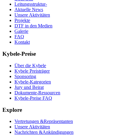
Leitungsstruktur-
Aktuelle News
Unsere Aktivitäten
Projekte
DTF in den Medien
Galerie
FAQ
Kontakt
Kybele-Preise
Über die Kybele
Kybele Preisträger
Sponsoring
Kybele-Kategorien
Jury und Beirat
Dokumente-Ressourcen
Kybele-Preise FAQ
Explore
Vertretungen &Repräsentanten
Unsere Aktivitäten
Nachrichten &Ankündigungen