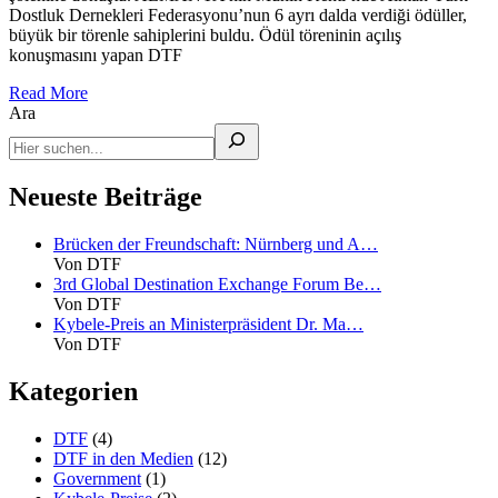
Dostluk Dernekleri Federasyonu’nun 6 ayrı dalda verdiği ödüller,
büyük bir törenle sahiplerini buldu. Ödül töreninin açılış
konuşmasını yapan DTF
Read More
Ara
Neueste Beiträge
Brücken der Freundschaft: Nürnberg und A…
Von DTF
3rd Global Destination Exchange Forum Be…
Von DTF
Kybele-Preis an Ministerpräsident Dr. Ma…
Von DTF
Kategorien
DTF
(4)
DTF in den Medien
(12)
Government
(1)